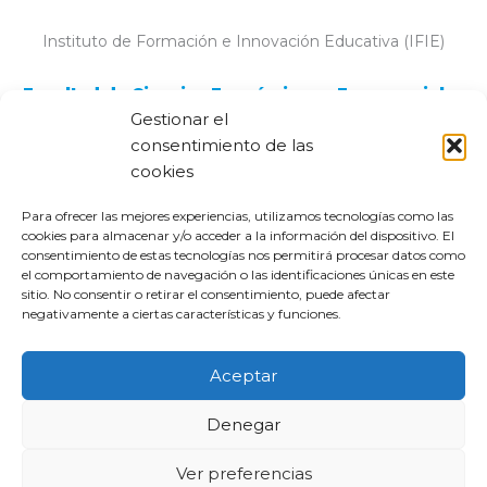
Instituto de Formación e Innovación Educativa (IFIE)
Facultad de Ciencias Económicas y Empresariales
Gestionar el
consentimiento de las
Plaza de la Infanta Doña Elena, s/n
cookies
09001 Burgos
Para ofrecer las mejores experiencias, utilizamos tecnologías como las
cookies para almacenar y/o acceder a la información del dispositivo. El
consentimiento de estas tecnologías nos permitirá procesar datos como
el comportamiento de navegación o las identificaciones únicas en este
sitio. No consentir o retirar el consentimiento, puede afectar
negativamente a ciertas características y funciones.
@2023 REDU
Aceptar
web ®
Garaje Imagina
Denegar
diseño gráfico ®
Ángela Carabal Montagud - UPV
Ver preferencias